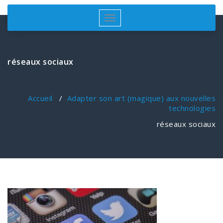
Afficher/masquer
la
navigation
réseaux sociaux
Accueil
/
Adapter son art (magique) aux nouvelles
technologies
réseaux sociaux